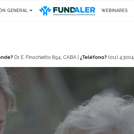
ÓN GENERAL
WEBINARES
ónde?
Dr. E. Finochietto 894, CABA |
¿Teléfono?
(011) 4300