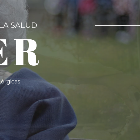
 LA SALUD
ER
lérgicas